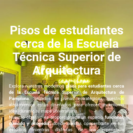
Pisos de estudiantes
cerca de la Escuela
Técnica Superior de
Arquitectura
Explora nuestros modernos
pisos para estudiantes cerca
de la Escuela Técnica Superior de Arquitectura de
Pamplona
. Situados en zonas estratégicas, nuestros
alojamientos están diseñados para ofrecer un entorno
ideal durante tu etapa universitaria.
Nuestro objetivo es proporcionarte un espacio
funcional,
cómodo y acogedor
, donde puedas concentrarte en tus
estudios mientras disfrutas de una experiencia