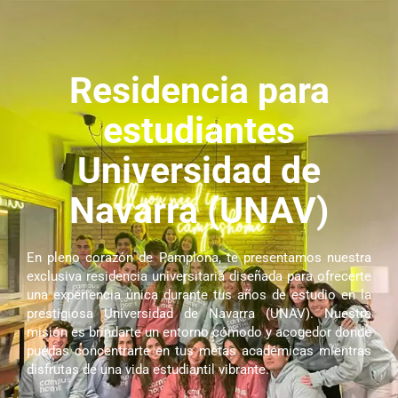
Residencia para
estudiantes
Universidad de
Navarra (UNAV)
En pleno corazón de Pamplona, te presentamos nuestra
exclusiva residencia universitaria diseñada para ofrecerte
una experiencia única durante tus años de estudio en la
prestigiosa Universidad de Navarra (UNAV). Nuestra
misión es brindarte un entorno cómodo y acogedor donde
puedas concentrarte en tus metas académicas mientras
disfrutas de una vida estudiantil vibrante.