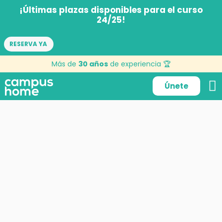
¡Últimas plazas disponibles para el curso
24/25!
RESERVA YA
descenso en canoas
Más de
30 años
de experiencia 🏆
Únete
23 de septiembre de 2015
por
KerygmaMad