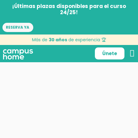
¡Últimas plazas disponibles para el curso
24/25!
RESERVA YA
parques
Más de
30 años
de experiencia 🏆
Únete
18 de julio de 2022
por
KerygmaMad