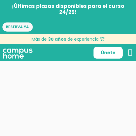
¡Últimas plazas disponibles para el curso
24/25!
RESERVA YA
Participación
Más de
30 años
de experiencia 🏆
Únete
24 de agosto de 2023
por
KerygmaMad