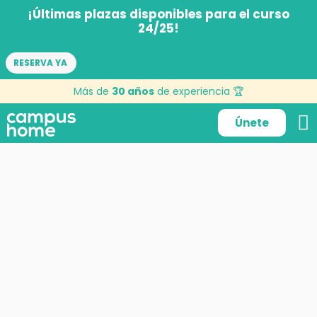
¡Últimas plazas disponibles para el curso
24/25!
RESERVA YA
pensamiento positivo
Más de
30 años
de experiencia 🏆
Únete
17 de enero de 2017
por
KerygmaMad