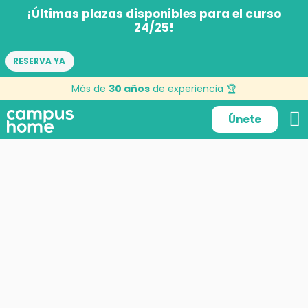
¡Últimas plazas disponibles para el curso
24/25!
RESERVA YA
Pensión completa
Más de
30 años
de experiencia 🏆
Únete
13 de noviembre de 2025
por
Mónica Bravo