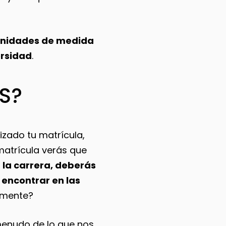
 unidades de medida
ersidad
.
TS?
izado tu matrícula,
matrícula verás que
a la carrera, deberás
encontrar en las
tamente?
enudo de lo que nos